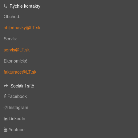
Rýchle kontakty
Obchod:
objednavky@LT.sk
Servis:
servis@LT.sk
Ekonomické:
fakturace@LT.sk
Sociální sítě
Facebook
Instagram
LinkedIn
Youtube