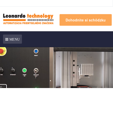
Dohodnite si schôdzku
MENU