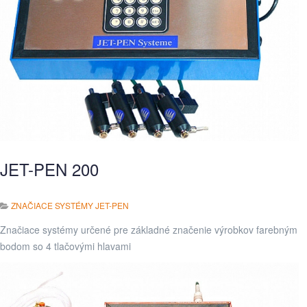
JET-PEN 200
ZNAČIACE SYSTÉMY JET-PEN
Značiace systémy určené pre základné značenie výrobkov farebným
bodom so 4 tlačovými hlavami