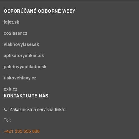
ODPORÚČANÉ ODBORNÉ WEBY
iqjet.sk
co2laser.cz
vlaknovylaser.sk
aplikatoryetikiet.sk
paletovyaplikator.sk
tiskovehlavy.cz
xxlt.cz
KONTAKTUJTE NÁS
Zákaznícka a servisná linka:
Tel:
+421 335 555 888