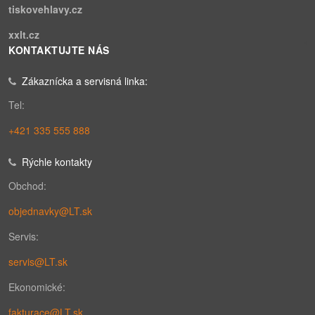
tiskovehlavy.cz
xxlt.cz
KONTAKTUJTE NÁS
Zákaznícka a servisná linka:
Tel:
+421 335 555 888
Rýchle kontakty
Obchod:
objednavky@LT.sk
Servis:
servis@LT.sk
Ekonomické:
fakturace@LT.sk