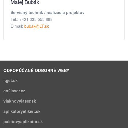
Matej Bubák
Servisný technik / realizácia projektov
Tel.: +421 335 555 888
E-mail:
bubak@LT.sk
ODPORÚČANÉ ODBORNÉ WEBY
iqjet.sk
co2laser.cz
vlaknovylaser.sk
aplikatoryetikiet.sk
paletovyaplikator.sk