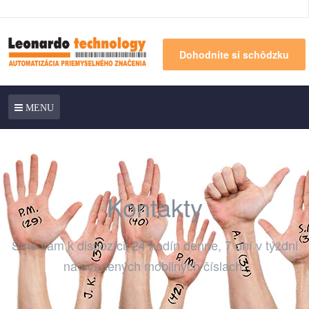
Dohodnite si schôdzku
MENU
Kontakty
Sme vám k dispozícii 24 hodín denne, 7 dní v týždni
na uvedených mobilných číslach.