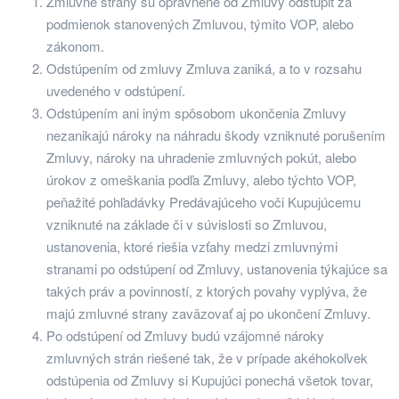
Zmluvne strany sú oprávnené od Zmluvy odstúpiť za
podmienok stanovených Zmluvou, týmito VOP, alebo
zákonom.
Odstúpením od zmluvy Zmluva zaniká, a to v rozsahu
uvedeného v odstúpení.
Odstúpením ani iným spôsobom ukončenia Zmluvy
nezanikajú nároky na náhradu škody vzniknuté porušením
Zmluvy, nároky na uhradenie zmluvných pokút, alebo
úrokov z omeškania podľa Zmluvy, alebo týchto VOP,
peňažité pohľadávky Predávajúceho voči Kupujúcemu
vzniknuté na základe či v súvislosti so Zmluvou,
ustanovenia, ktoré riešia vzťahy medzi zmluvnými
stranami po odstúpení od Zmluvy, ustanovenia týkajúce sa
takých práv a povinností, z ktorých povahy vyplýva, že
majú zmluvné strany zaväzovať aj po ukončení Zmluvy.
Po odstúpení od Zmluvy budú vzájomné nároky
zmluvných strán riešené tak, že v prípade akéhokoľvek
odstúpenia od Zmluvy si Kupujúci ponechá všetok tovar,