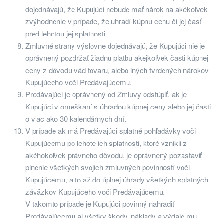
dojednávajú, že Kupujúci nebude mať nárok na akékoľvek
zvýhodnenie v prípade, že uhradí kúpnu cenu či jej časť
pred lehotou jej splatnosti.
Zmluvné strany výslovne dojednávajú, že Kupujúci nie je
oprávnený pozdržať žiadnu platbu akejkoľvek časti kúpnej
ceny z dôvodu vád tovaru, alebo iných tvrdených nárokov
Kupujúceho voči Predávajúcemu.
Predávajúci je oprávnený od Zmluvy odstúpiť, ak je
Kupujúci v omeškaní s úhradou kúpnej ceny alebo jej časti
o viac ako 30 kalendárnych dní.
V prípade ak má Predávajúci splatné pohľadávky voči
Kupujúcemu po lehote ich splatnosti, ktoré vznikli z
akéhokoľvek právneho dôvodu, je oprávnený pozastaviť
plnenie všetkých svojich zmluvných povinností voči
Kupujúcemu, a to až do úplnej úhrady všetkých splatných
záväzkov Kupujúceho voči Predávajúcemu.
V takomto prípade je Kupujúci povinný nahradiť
Predávajúcemu aj všetky škody, náklady a výdaje mu