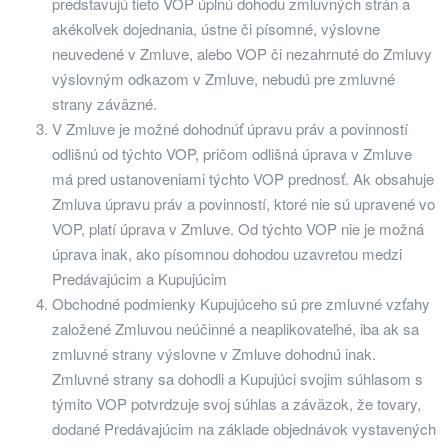
predstavujú tieto VOP úplnú dohodu zmluvných strán a
akékoľvek dojednania, ústne či písomné, výslovne
neuvedené v Zmluve, alebo VOP či nezahrnuté do Zmluvy
výslovným odkazom v Zmluve, nebudú pre zmluvné
strany záväzné.
V Zmluve je možné dohodnúť úpravu práv a povinností
odlišnú od týchto VOP, pričom odlišná úprava v Zmluve
má pred ustanoveniami týchto VOP prednosť. Ak obsahuje
Zmluva úpravu práv a povinností, ktoré nie sú upravené vo
VOP, platí úprava v Zmluve. Od týchto VOP nie je možná
úprava inak, ako písomnou dohodou uzavretou medzi
Predávajúcim a Kupujúcim
Obchodné podmienky Kupujúceho sú pre zmluvné vzťahy
založené Zmluvou neúčinné a neaplikovateľné, iba ak sa
zmluvné strany výslovne v Zmluve dohodnú inak.
Zmluvné strany sa dohodli a Kupujúci svojim súhlasom s
týmito VOP potvrdzuje svoj súhlas a záväzok, že tovary,
dodané Predávajúcim na základe objednávok vystavených