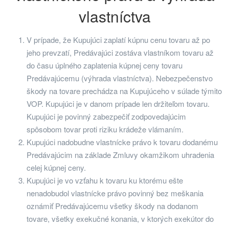
vlastníctva
V prípade, že Kupujúci zaplatí kúpnu cenu tovaru až po
jeho prevzatí, Predávajúci zostáva vlastníkom tovaru až
do času úplného zaplatenia kúpnej ceny tovaru
Predávajúcemu (výhrada vlastníctva). Nebezpečenstvo
škody na tovare prechádza na Kupujúceho v súlade týmito
VOP. Kupujúci je v danom prípade len držiteľom tovaru.
Kupujúci je povinný zabezpečiť zodpovedajúcim
spôsobom tovar proti riziku krádeže vlámaním.
Kupujúci nadobudne vlastnícke právo k tovaru dodanému
Predávajúcim na základe Zmluvy okamžikom uhradenia
celej kúpnej ceny.
Kupujúci je vo vzťahu k tovaru ku ktorému ešte
nenadobudol vlastnícke právo povinný bez meškania
oznámiť Predávajúcemu všetky škody na dodanom
tovare, všetky exekučné konania, v ktorých exekútor do