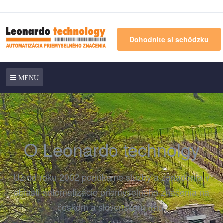
Dohodnite si schôdzku
MENU
O Leonardo technolgy
Už od roku 2002 ponúkame služby a zariadenia v
oblasti automatizácie priemyselného značenia na
českom a slovenskom trhu.