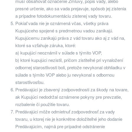
musí obsahovať označenie Zmluvy, popis vady, alebo
presné určenie, ako sa vada prejavuje, spôsob jej zistenia
a prípadne fotodokumentáciu zistenej vady tovaru.
Pokiaľ vada nie je oznámená včas, všetky práva
Kupujúceho spojené s predmetnou vadou zanikajú.
Kupujúcemu zanikajú práva z vád tovaru ako aj z vád na,
ktoré sa vzťahuje záruka, ktoré:
a) kupujúci neoznámil v súlade s týmito VOP,
b) ktoré kupujúci nezistil, pričom zistiteľné pri vynaložení
odbornej starostlivosti boli, pretože nevykonal obhliadku v
súlade s týmito VOP alebo ju nevykonal s odbornou
starostlivosťou.
Predávajúci je zbavený zodpovednosti za škody na tovare,
ak Kupujúci nedodržal oznámene pokyny pre prevzatie,
rozbalenie či použitie tovaru.
Predávajúci môže odmietnuť zodpovednosť za vady
tovaru, u ktorej nie je konkrétne doložiteľné jeho dodanie
Predávajúcim, najmä pre prípadné odstránenie