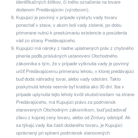
identifikačných štítkov, či iného označenia na tovare
dodanom Predávajúcim (výrobcom).
Kupujúci je povinný v prípade výskytu vady tovaru
ponechať v stave, v akom boli vady zistené, po dobu
primerane nutnú k preskúmaniu existencie a posúdenia
vád zo strany Predávajúceho.
Kupujúci má nároky z riadne uplatnených práv z chybného
plnenia podľa príslušných ustanovení Obchodného
zákonníka s tým, že v prípade vytknutia vady je povinný
určiť Predávajúcemu primeranú lehotu, v ktorej predávajúci
buď dodá náhradný tovar, alebo vady odstráni. Takto
poskytnutá lehota nesmie byť kratšia ako 30 dní. Iba v
prípade uplynutia tejto lehoty kvôli skutočnostiam na strane
Predávajúceho, má Kupujúci právo za podmienok
stanovených Obchodným zákonníkom, buď požadovať
zľavu z kúpnej ceny tovaru, alebo od Zmluvy odstúpiť. Ak
sa týkajú vady iba časti dodaného tovaru, je Kupujúci
oprávnený pri splnení podmienok stanovených