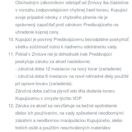
Obchodným zákonníkom odstúpiť od Zmluvy iba čiastočne
v rozsahu zodpovedajúcom chybnej časti tovaru. Kupujúci
svoje prípadné nároky z chybného plnenia nie je
oprávnený započítať proti nárokom Predávajúceho na
uhradenie kúpnej ceny.
Kupujúci je povinný Predávajúcemu bezodplatne poskytnúť
všetku súčinnosť nutnú k riadnemu odstráneniu vady.
Pokiaľ v Zmluve nie je dohodnuté inak Predávajúci
poskytuje záruku za akosť nasledovne;
- záručná doba 12 mesiacov na nový tovar (zariadenie)
- záručná doba 6 mesiacov na nové náhradné diely použité
pri oprave tovaru (zariadenia).
Záručná doba začína plynúť odo dňa dodania tovaru
Kupujúcemu v zmysle týchto VOP.
Záruka za akosť sa nevzťahuje na bežné opotrebenie
dielov ich používaním, na vady spôsobené neodbornými
zásahmi a neodbornou manipuláciou Kupujúceho, alebo
tretích osôb a použitím neschválených materiálov