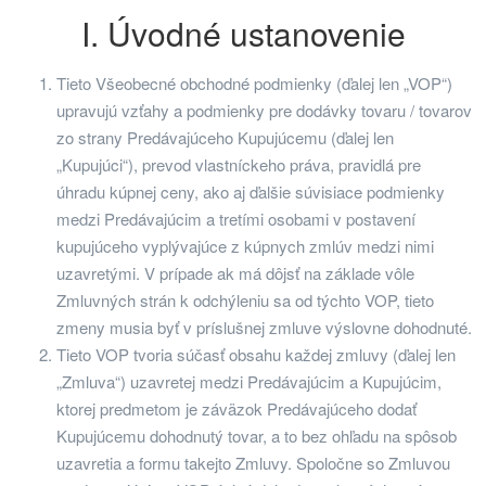
I. Úvodné ustanovenie
Tieto Všeobecné obchodné podmienky (ďalej len „VOP“)
upravujú vzťahy a podmienky pre dodávky tovaru / tovarov
zo strany Predávajúceho Kupujúcemu (ďalej len
„Kupujúci“), prevod vlastníckeho práva, pravidlá pre
úhradu kúpnej ceny, ako aj ďalšie súvisiace podmienky
medzi Predávajúcim a tretími osobami v postavení
kupujúceho vyplývajúce z kúpnych zmlúv medzi nimi
uzavretými. V prípade ak má dôjsť na základe vôle
Zmluvných strán k odchýleniu sa od týchto VOP, tieto
zmeny musia byť v príslušnej zmluve výslovne dohodnuté.
Tieto VOP tvoria súčasť obsahu každej zmluvy (ďalej len
„Zmluva“) uzavretej medzi Predávajúcim a Kupujúcim,
ktorej predmetom je záväzok Predávajúceho dodať
Kupujúcemu dohodnutý tovar, a to bez ohľadu na spôsob
uzavretia a formu takejto Zmluvy. Spoločne so Zmluvou