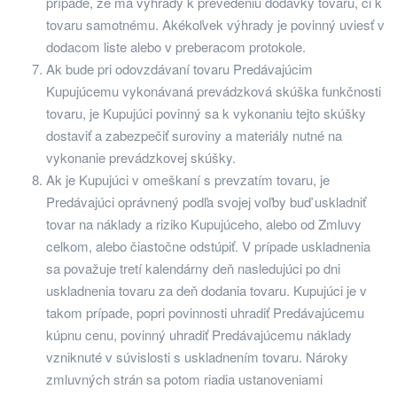
prípade, že má výhrady k prevedeniu dodávky tovaru, či k
tovaru samotnému. Akékoľvek výhrady je povinný uviesť v
dodacom liste alebo v preberacom protokole.
Ak bude pri odovzdávaní tovaru Predávajúcim
Kupujúcemu vykonávaná prevádzková skúška funkčnosti
tovaru, je Kupujúci povinný sa k vykonaniu tejto skúšky
dostaviť a zabezpečiť suroviny a materiály nutné na
vykonanie prevádzkovej skúšky.
Ak je Kupujúci v omeškaní s prevzatím tovaru, je
Predávajúci oprávnený podľa svojej voľby buď uskladniť
tovar na náklady a riziko Kupujúceho, alebo od Zmluvy
celkom, alebo čiastočne odstúpiť. V prípade uskladnenia
sa považuje tretí kalendárny deň nasledujúci po dni
uskladnenia tovaru za deň dodania tovaru. Kupujúci je v
takom prípade, popri povinnosti uhradiť Predávajúcemu
kúpnu cenu, povinný uhradiť Predávajúcemu náklady
vzniknuté v súvislosti s uskladnením tovaru. Nároky
zmluvných strán sa potom riadia ustanoveniami