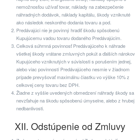
nemožnosťou užívať tovar, náklady na zabezpečenie
náhradných dodávok, náklady kapitálu, škody vzniknuté
ako následok neskorého dodania tovaru a pod.
Predávajúci nie je povinný hradiť škodu spôsobenú
Kupujúcemu vadou tovaru dodaného Predávajúcim.
Celková súhrnná povinnosť Predávajúceho k náhrade
všetkej škody vrátane zmluvných pokút a ďalších nárokov
Kupujúceho vzniknutých v súvislosti s porušením jednej,
alebo viac povinností Predávajúceho nesmie v žiadnom
prípade prevyšovať maximálnu čiastku vo výške 10% z
celkovej ceny tovaru bez DPH.
Žiadne z vyššie uvedených obmedzení náhrady škody sa
nevzťahuje na škodu spôsobenú úmyselne, alebo z hrubej
nedbanlivosti.
XII. Odstúpenie od Zmluvy