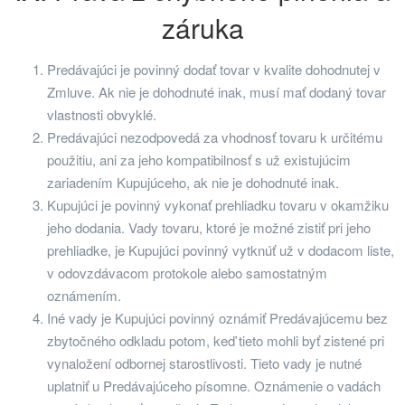
záruka
Predávajúci je povinný dodať tovar v kvalite dohodnutej v
Zmluve. Ak nie je dohodnuté inak, musí mať dodaný tovar
vlastnosti obvyklé.
Predávajúci nezodpovedá za vhodnosť tovaru k určitému
použitiu, ani za jeho kompatibilnosť s už existujúcim
zariadením Kupujúceho, ak nie je dohodnuté inak.
Kupujúci je povinný vykonať prehliadku tovaru v okamžiku
jeho dodania. Vady tovaru, ktoré je možné zistiť pri jeho
prehliadke, je Kupujúci povinný vytknúť už v dodacom liste,
v odovzdávacom protokole alebo samostatným
oznámením.
Iné vady je Kupujúci povinný oznámiť Predávajúcemu bez
zbytočného odkladu potom, keď tieto mohli byť zistené pri
vynaložení odbornej starostlivosti. Tieto vady je nutné
uplatniť u Predávajúceho písomne. Oznámenie o vadách