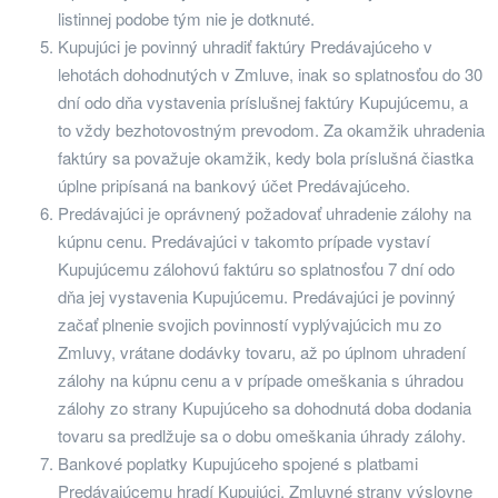
listinnej podobe tým nie je dotknuté.
Kupujúci je povinný uhradiť faktúry Predávajúceho v
lehotách dohodnutých v Zmluve, inak so splatnosťou do 30
dní odo dňa vystavenia príslušnej faktúry Kupujúcemu, a
to vždy bezhotovostným prevodom. Za okamžik uhradenia
faktúry sa považuje okamžik, kedy bola príslušná čiastka
úplne pripísaná na bankový účet Predávajúceho.
Predávajúci je oprávnený požadovať uhradenie zálohy na
kúpnu cenu. Predávajúci v takomto prípade vystaví
Kupujúcemu zálohovú faktúru so splatnosťou 7 dní odo
dňa jej vystavenia Kupujúcemu. Predávajúci je povinný
začať plnenie svojich povinností vyplývajúcich mu zo
Zmluvy, vrátane dodávky tovaru, až po úplnom uhradení
zálohy na kúpnu cenu a v prípade omeškania s úhradou
zálohy zo strany Kupujúceho sa dohodnutá doba dodania
tovaru sa predlžuje sa o dobu omeškania úhrady zálohy.
Bankové poplatky Kupujúceho spojené s platbami
Predávajúcemu hradí Kupujúci. Zmluvné strany výslovne