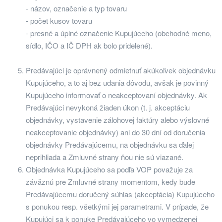
- názov, označenie a typ tovaru
- počet kusov tovaru
- presné a úplné označenie Kupujúceho (obchodné meno,
sídlo, IČO a IČ DPH ak bolo pridelené).
Predávajúci je oprávnený odmietnuť akúkoľvek objednávku
Kupujúceho, a to aj bez udania dôvodu, avšak je povinný
Kupujúceho informovať o neakceptovaní objednávky. Ak
Predávajúci nevykoná žiaden úkon (t. j. akceptáciu
objednávky, vystavenie zálohovej faktúry alebo výslovné
neakceptovanie objednávky) ani do 30 dní od doručenia
objednávky Predávajúcemu, na objednávku sa ďalej
neprihliada a Zmluvné strany ňou nie sú viazané.
Objednávka Kupujúceho sa podľa VOP považuje za
záväznú pre Zmluvné strany momentom, kedy bude
Predávajúcemu doručený súhlas (akceptácia) Kupujúceho
s ponukou resp. všetkými jej parametrami. V prípade, že
Kupujúci sa k ponuke Predávajúceho vo vymedzenej