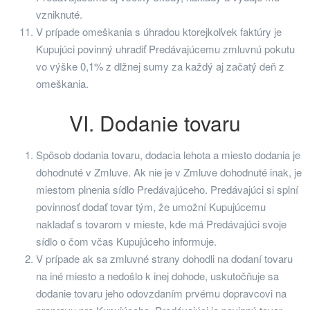
vzniknuté.
V prípade omeškania s úhradou ktorejkoľvek faktúry je
Kupujúci povinný uhradiť Predávajúcemu zmluvnú pokutu
vo výške 0,1% z dlžnej sumy za každý aj začatý́ deň z
omeškania.
VI. Dodanie tovaru
Spôsob dodania tovaru, dodacia lehota a miesto dodania je
dohodnuté v Zmluve. Ak nie je v Zmluve dohodnuté inak, je
miestom plnenia sídlo Predávajúceho. Predávajúci si splní
povinnosť dodať tovar tým, že umožní Kupujúcemu
nakladať s tovarom v mieste, kde má Predávajúci svoje
sídlo o čom včas Kupujúceho informuje.
V prípade ak sa zmluvné strany dohodli na dodaní tovaru
na iné miesto a nedošlo k inej dohode, uskutočňuje sa
dodanie tovaru jeho odovzdaním prvému dopravcovi na