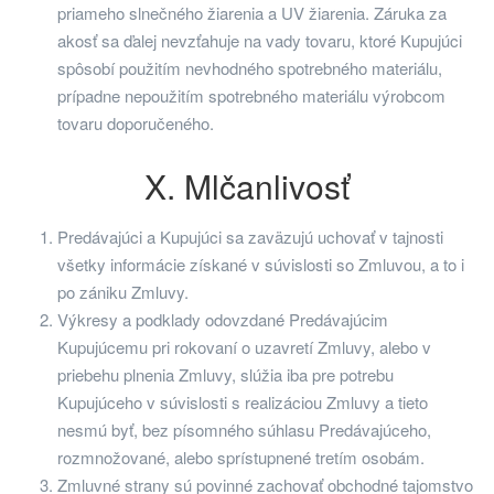
priameho slnečného žiarenia a UV žiarenia. Záruka za
akosť sa ďalej nevzťahuje na vady tovaru, ktoré Kupujúci
spôsobí použitím nevhodného spotrebného materiálu,
prípadne nepoužitím spotrebného materiálu výrobcom
tovaru doporučeného.
X. Mlčanlivosť
Predávajúci a Kupujúci sa zaväzujú uchovať v tajnosti
všetky informácie získané v súvislosti so Zmluvou, a to i
po zániku Zmluvy.
Výkresy a podklady odovzdané Predávajúcim
Kupujúcemu pri rokovaní o uzavretí Zmluvy, alebo v
priebehu plnenia Zmluvy, slúžia iba pre potrebu
Kupujúceho v súvislosti s realizáciou Zmluvy a tieto
nesmú byť, bez písomného súhlasu Predávajúceho,
rozmnožované, alebo sprístupnené tretím osobám.
Zmluvné strany sú povinné zachovať obchodné tajomstvo