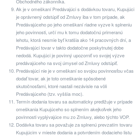
Obchodného zákonníka.
Ak je v omeškaní Predávajúci s dodávkou tovaru, Kupujúci
je oprávnený odstúpiť od Zmluvy iba v tom prípade, ak
Predávajúceho po jeho omeškaní riadne vyzve k splneniu
jeho povinnosti, určí mu k tomu dodatočnú primeranú
lehotu, ktorá nesmie byť kratšia ako 14 pracovných dní, a
Predávajúci tovar v takto dodatočne poskytnutej dobe
nedodá. Kupujúci je povinný upozorniť vo svojej výzve
predávajúceho na svoj úmysel od Zmluvy odstúpiť.
Predávajúci nie je v omeškaní so svojou povinnosťou včas
dodať tovar, ak je toto omeškanie spôsobené
skutočnosťami, ktoré nastali nezávisle na vôli
Predávajúceho (tzv. vyššia moc).
Termín dodania tovaru sa automaticky predlžuje v prípade
omeškania Kupujúceho so splnením akejkoľvek jeho
povinnosti vyplývajúce mu zo Zmluvy, alebo týchto VOP.
Dodávka tovaru sa považuje za splnenú prevzatím tovaru
Kupujúcim v mieste dodania a potvrdením dodacieho listu