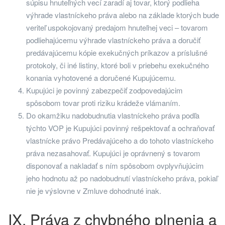
súpisu hnuteľných vecí zaradí aj tovar, ktorý podlieha
výhrade vlastníckeho práva alebo na základe ktorých bude
veriteľ uspokojovaný predajom hnuteľnej veci – tovarom
podliehajúcemu výhrade vlastníckeho práva a doručiť
predávajúcemu kópie exekučných príkazov a príslušné
protokoly, či iné listiny, ktoré boli v priebehu exekučného
konania vyhotovené a doručené Kupujúcemu.
Kupujúci je povinný zabezpečiť zodpovedajúcim
spôsobom tovar proti riziku krádeže vlámaním.
Do okamžiku nadobudnutia vlastníckeho práva podľa
týchto VOP je Kupujúci povinný rešpektovať a ochraňovať
vlastnícke právo Predávajúceho a do tohoto vlastníckeho
práva nezasahovať. Kupujúci je oprávnený s tovarom
disponovať a nakladať s ním spôsobom ovplyvňujúcim
jeho hodnotu až po nadobudnutí vlastníckeho práva, pokiaľ
nie je výslovne v Zmluve dohodnuté inak.
IX. Práva z chybného plnenia a