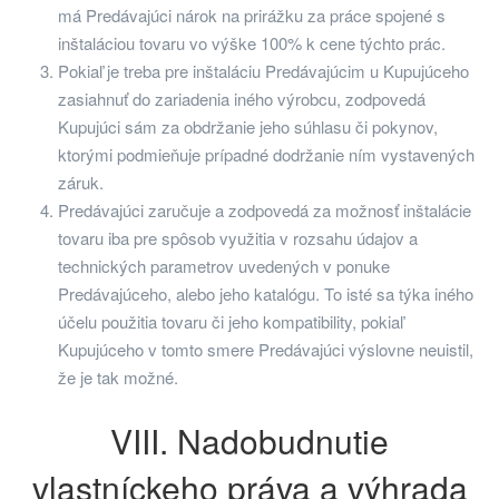
má Predávajúci nárok na prirážku za práce spojené s
inštaláciou tovaru vo výške 100% k cene týchto prác.
Pokiaľ je treba pre inštaláciu Predávajúcim u Kupujúceho
zasiahnuť do zariadenia iného výrobcu, zodpovedá
Kupujúci sám za obdržanie jeho súhlasu či pokynov,
ktorými podmieňuje prípadné dodržanie ním vystavených
záruk.
Predávajúci zaručuje a zodpovedá za možnosť inštalácie
tovaru iba pre spôsob využitia v rozsahu údajov a
technických parametrov uvedených v ponuke
Predávajúceho, alebo jeho katalógu. To isté sa týka iného
účelu použitia tovaru či jeho kompatibility, pokiaľ
Kupujúceho v tomto smere Predávajúci výslovne neuistil,
že je tak možné.
VIII. Nadobudnutie
vlastníckeho práva a výhrada