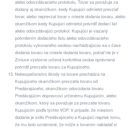
alebo odovzdávacieho protokolu. Tovar sa považuje za
dodaný aj okamžikom, kedy Kupujúci odmietol prevziať
tovar, alebo neprevzal tovar v mieste dodania tovaru, alebo
okamžikom kedy Kupujúci odmietol potvrdiť dodací list
alebo odovzdávajúci protokol. Kupujúci je viazaný
potvrdením dodacieho listu alebo odovzdávacieho
protokolu vykonaného osobou nachádzajúcou sa v čase
dodania tovaru na mieste dodania tovaru, pokiaľ nie je v
Zmluve výslovne určená konkrétna osoba oprávnená
potvrdiť prevzatie tovaru za Kupujúceho.
Nebezpečenstvo škody na tovare prechádza na
Kupujúceho okamžikom prevzatia tovaru od
Predávajúceho, okamžikom odovzdania tovaru
Predávajúcim dopravcovi určenému Kupujúcim, alebo
okamžikom, ktorý sa považuje za prevzatie tovaru
Kupujúcim podľa týchto VOP. V prípade, že miestom
dodania je sídlo Predávajúceho a Kupujúci napriek tomu,
že mu bolo oznámené, že môže s tovarom nakladať si