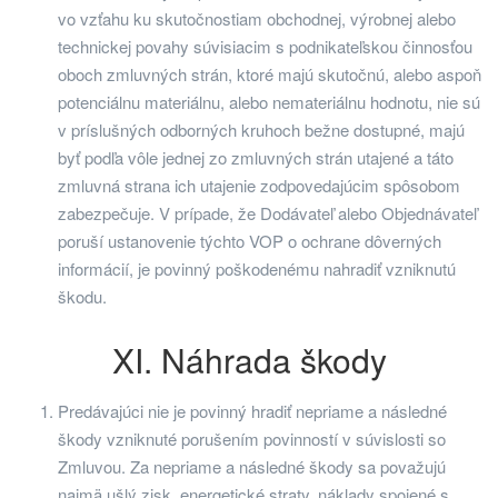
vo vzťahu ku skutočnostiam obchodnej, výrobnej alebo
technickej povahy súvisiacim s podnikateľskou činnosťou
oboch zmluvných strán, ktoré majú skutočnú, alebo aspoň
potenciálnu materiálnu, alebo nemateriálnu hodnotu, nie sú
v príslušných odborných kruhoch bežne dostupné, majú
byť podľa vôle jednej zo zmluvných strán utajené a táto
zmluvná strana ich utajenie zodpovedajúcim spôsobom
zabezpečuje. V prípade, že Dodávateľ alebo Objednávateľ
poruší ustanovenie týchto VOP o ochrane dôverných
informácií, je povinný poškodenému nahradiť vzniknutú
škodu.
XI. Náhrada škody
Predávajúci nie je povinný hradiť nepriame a následné
škody vzniknuté porušením povinností v súvislosti so
Zmluvou. Za nepriame a následné škody sa považujú
najmä ušlý zisk, energetické straty, náklady spojené s