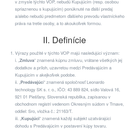
v zmysle týchto VOP, nebudú Kupujúcim (resp. osobou
spriaznenou s kupujúcim) ponúknuté na ďalší predaj
a/alebo nebudú predmetom ďalšieho prevodu vlastníckeho
práva na tretie osoby, a to akoukoľvek formou.
II. Definície
Výrazy použité v týchto VOP majú nasledujúci význam:
i. „
Zmluva
“ znamená kúpnu zmluvu, vrátane všetkých jej
dodatkov a príloh, uzavretou medzi Predávajúcim a
Kupujúcim v akejkoľvek podobe.
ii. „
Predávajúc
i“ znamená spoločnosť Leonardo
technology SK s. r. o., IČO: 43 889 824, sídlo Valová 16,
921 01 Piešťany, Slovenská republika, zapísanou v
obchodnom registri vedenom Okresným súdom v Trnave,
oddiel: Sro, vložka č.: 21163/T.
iii. „
Kupujúci
“ znamená každý subjekt uzatvárajúci
dohodu s Predávajúcim v postavení kúpy tovaru.