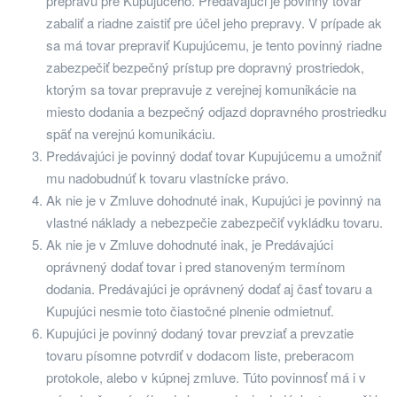
prepravu pre Kupujúceho. Predávajúci je povinný tovar
zabaliť a riadne zaistiť pre účel jeho prepravy. V prípade ak
sa má tovar prepraviť Kupujúcemu, je tento povinný riadne
zabezpečiť bezpečný́ prístup pre dopravný prostriedok,
ktorým sa tovar prepravuje z verejnej komunikácie na
miesto dodania a bezpečný́ odjazd dopravného prostriedku
späť na verejnú komunikáciu.
Predávajúci je povinný dodať tovar Kupujúcemu a umožniť
mu nadobudnúť k tovaru vlastnícke právo.
Ak nie je v Zmluve dohodnuté inak, Kupujúci je povinný na
vlastné náklady a nebezpečie zabezpečiť vykládku tovaru.
Ak nie je v Zmluve dohodnuté inak, je Predávajúci
oprávnený dodať tovar i pred stanoveným termínom
dodania. Predávajúci je oprávnený dodať aj časť tovaru a
Kupujúci nesmie toto čiastočné plnenie odmietnuť.
Kupujúci je povinný dodaný tovar prevziať a prevzatie
tovaru písomne potvrdiť v dodacom liste, preberacom
protokole, alebo v kúpnej zmluve. Túto povinnosť má i v