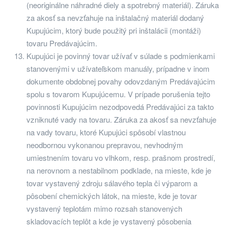
(neoriginálne náhradné diely a spotrebný materiál). Záruka
za akosť sa nevzťahuje na inštalačný materiál dodaný
Kupujúcim, ktorý bude použitý pri inštalácii (montáži)
tovaru Predávajúcim.
Kupujúci je povinný tovar užívať v súlade s podmienkami
stanovenými v užívateľskom manuály, prípadne v inom
dokumente obdobnej povahy odovzdaným Predávajúcim
spolu s tovarom Kupujúcemu. V prípade porušenia tejto
povinnosti Kupujúcim nezodpovedá Predávajúci za takto
vzniknuté vady na tovaru. Záruka za akosť sa nevzťahuje
na vady tovaru, ktoré Kupujúci spôsobí vlastnou
neodbornou vykonanou prepravou, nevhodným
umiestnením tovaru vo vlhkom, resp. prašnom prostredí,
na nerovnom a nestabilnom podklade, na mieste, kde je
tovar vystavený zdroju sálavého tepla či výparom a
pôsobení chemických látok, na mieste, kde je tovar
vystavený teplotám mimo rozsah stanovených
skladovacích teplôt a kde je vystavený pôsobenia