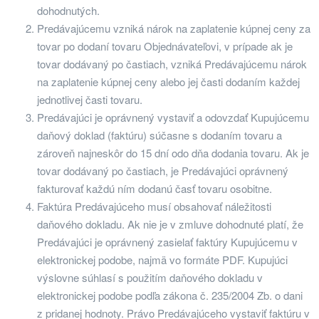
dohodnutých.
Predávajúcemu vzniká nárok na zaplatenie kúpnej ceny za
tovar po dodaní tovaru Objednávateľovi, v prípade ak je
tovar dodávaný po častiach, vzniká Predávajúcemu nárok
na zaplatenie kúpnej ceny alebo jej časti dodaním každej
jednotlivej časti tovaru.
Predávajúci je oprávnený vystaviť a odovzdať Kupujúcemu
daňový doklad (faktúru) súčasne s dodaním tovaru a
zároveň najneskôr do 15 dní odo dňa dodania tovaru. Ak je
tovar dodávaný po častiach, je Predávajúci oprávnený
fakturovať každú ním dodanú časť tovaru osobitne.
Faktúra Predávajúceho musí obsahovať náležitosti
daňového dokladu. Ak nie je v zmluve dohodnuté platí, že
Predávajúci je oprávnený zasielať faktúry Kupujúcemu v
elektronickej podobe, najmä vo formáte PDF. Kupujúci
výslovne súhlasí s použitím daňového dokladu v
elektronickej podobe podľa zákona č. 235/2004 Zb. o dani
z pridanej hodnoty. Právo Predávajúceho vystaviť faktúru v