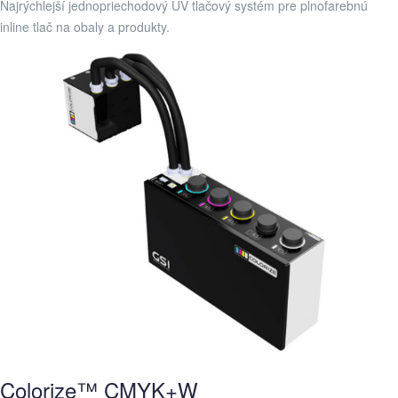
Najrýchlejší jednopriechodový UV tlačový systém pre plnofarebnú
inline tlač na obaly a produkty.
Colorize™ CMYK+W