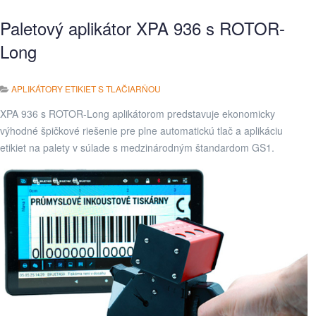
Paletový aplikátor XPA 936 s ROTOR-
Long
APLIKÁTORY ETIKIET S TLAČIARŇOU
XPA 936 s ROTOR-Long aplikátorom predstavuje ekonomicky
výhodné špičkové riešenie pre plne automatickú tlač a aplikáciu
etikiet na palety v súlade s medzinárodným štandardom GS1.