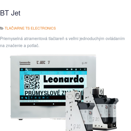
BT Jet
TLAČIARNE TS ELECTRONICS
Priemyselná atramentová tlačiareň s veľmi jednoduchým ovládaním
na značenie a potlač.