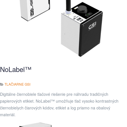
NoLabel™
TLAČIARNE GSI
Digitálne čiernobiele tlačové riešenie pre náhradu tradičných
papierových etikiet. NoLabel™ umožňuje tlač vysoko kontrastných
čiernobielych čiarových kódov, etikiet a log priamo na obalový
materiál.