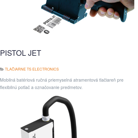
PISTOL JET
TLAČIARNE TS ELECTRONICS
Mobilná batériová ručná priemyselná atramentová tlačiareň pre
flexibilnú potlač a označovanie predmetov.