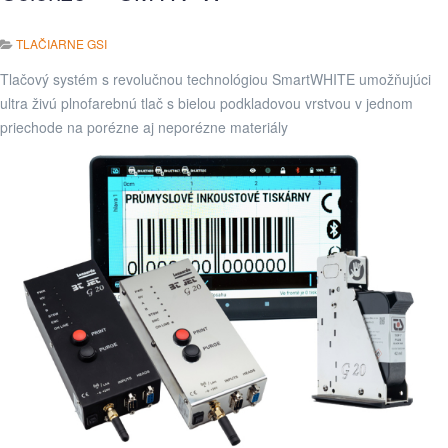
TLAČIARNE GSI
Tlačový systém s revolučnou technológiou SmartWHITE umožňujúci
ultra živú plnofarebnú tlač s bielou podkladovou vrstvou v jednom
priechode na porézne aj neporézne materiály