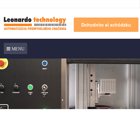
Dohodnite si schôdzku
MENU