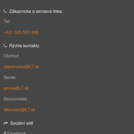
Zákaznícka a servisná linka:
Tel:
+421 335 555 888
Rýchle kontakty
Obchod:
objednavky@LT.sk
Servis:
servis@LT.sk
Ekonomické:
fakturace@LT.sk
Sociální sítě
Facebook