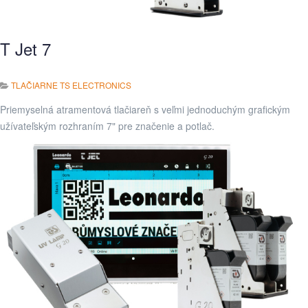
T Jet 7
TLAČIARNE TS ELECTRONICS
Priemyselná atramentová tlačiareň s veľmi jednoduchým grafickým
užívateľským rozhraním 7" pre značenie a potlač.