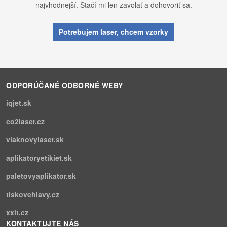
najvhodnejší. Stačí mi len zavolať a dohovoriť sa.
Potrebujem laser, chcem vzorky
ODPORÚČANÉ ODBORNÉ WEBY
iqjet.sk
co2laser.cz
vlaknovylaser.sk
aplikatoryetikiet.sk
paletovyaplikator.sk
tiskovehlavy.cz
xxlt.cz
KONTAKTUJTE NÁS