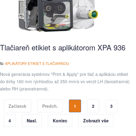
Tlačiareň etikiet s aplikátorom XPA 936
APLIKÁTORY ETIKIET S TLAČIARŇOU
Nová generácia systémov "Print & Apply" pre tlač a aplikáciu etikiet
do šírky 160 mm rýchlosťou až 250 mm/s vo verzii LH (ľavostranná)
alebo RH (pravostranná).
Začiatok
Predch.
1
2
3
4
Nasl.
Koniec
Zobrazit vše