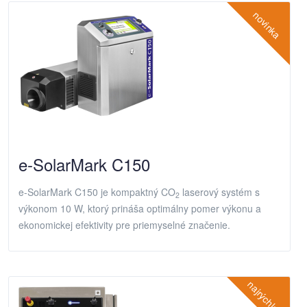
novinka
e-SolarMark C150
e-SolarMark C150 je kompaktný CO
laserový systém s
2
výkonom 10 W, ktorý prináša optimálny pomer výkonu a
ekonomickej efektivity pre priemyselné značenie.
najrýchlejší