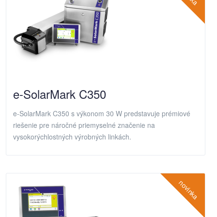
e-SolarMark C350
e-SolarMark C350 s výkonom 30 W predstavuje prémiové
riešenie pre náročné priemyselné značenie na
vysokorýchlostných výrobných linkách.
novinka