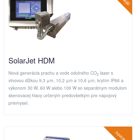
SolarJet HDM
Nová generácia prachu a vode odolného CO
laser s
2
vlnovou dĺžkou 9,3 μm, 10,2 μm a 10,6 μm, krytím IP66 a
výkonom 30 W, 60 W alebo 100 W so separátnym modulom
skenovacej hlavy určeným predovšetkým pre nápojový
priemysel.
novinka