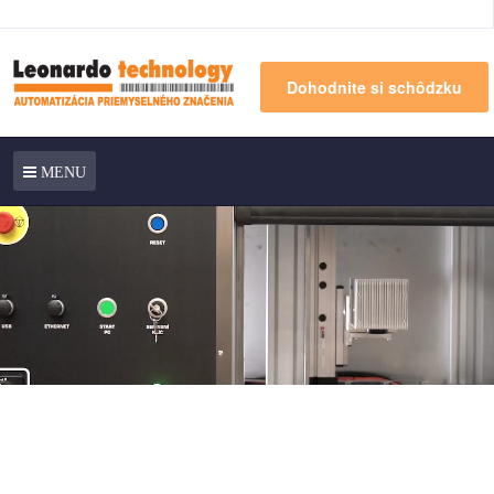
Dohodnite si schôdzku
MENU