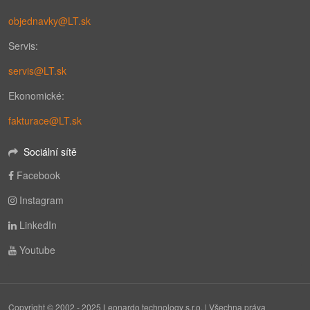
objednavky@LT.sk
Servis:
servis@LT.sk
Ekonomické:
fakturace@LT.sk
Sociální sítě
Facebook
Instagram
LinkedIn
Youtube
Copyright © 2002 - 2025 Leonardo technology s.r.o. | Všechna práva