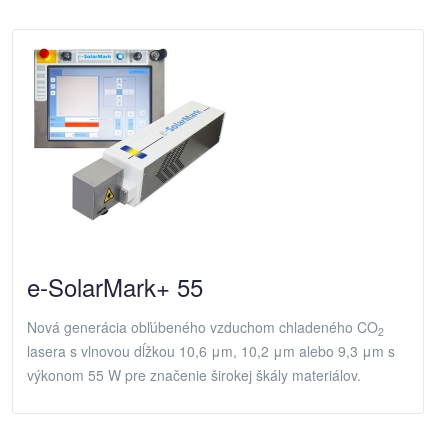
e-SolarMark+ 55
Nová generácia obľúbeného vzduchom chladeného CO
2
lasera s vlnovou dĺžkou 10,6 μm, 10,2 μm alebo 9,3 μm s
výkonom 55 W pre značenie širokej škály materiálov.