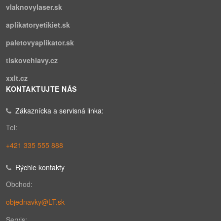
vlaknovylaser.sk
aplikatoryetikiet.sk
paletovyaplikator.sk
tiskovehlavy.cz
xxlt.cz
KONTAKTUJTE NÁS
Zákaznícka a servisná linka:
Tel:
+421 335 555 888
Rýchle kontakty
Obchod:
objednavky@LT.sk
Servis: