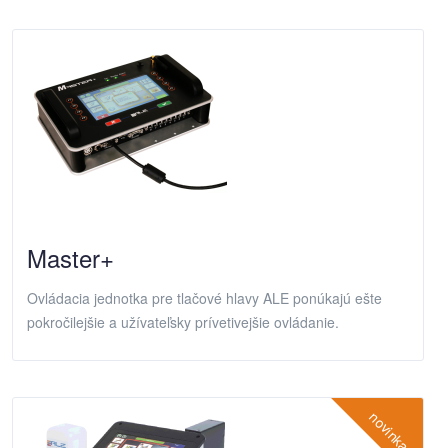
Master+
Ovládacia jednotka pre tlačové hlavy ALE ponúkajú ešte
pokročilejšie a užívateľsky prívetivejšie ovládanie.
novinka