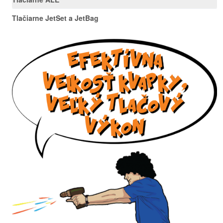
Tlačiarne JetSet a JetBag