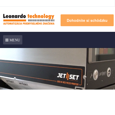
Dohodnite si schôdzku
MENU