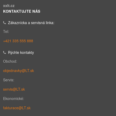
xxlt.cz
KONTAKTUJTE NÁS
Zákaznícka a servisná linka:
Tel:
+421 335 555 888
Rýchle kontakty
Obchod:
objednavky@LT.sk
Servis:
servis@LT.sk
Ekonomické:
fakturace@LT.sk