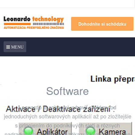
Dohodnite si schôdzku
MENU
Software
Leonardo je schopný vybaviť systémy od
jednoduchých softwarových aplikácií až po zložitejšie
s pripojením do podnikových sieti a rôznych
nadradených systémov. U zákazníckych riešení, ako