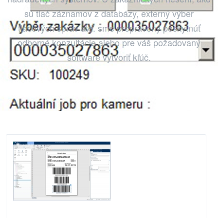
sú tlač záznamov z databázy, externý výber
tlačových správ atď. sme prepravený poskytnúť
odborné konzultácie alebo pre váš požadovaný
software vytvoriť kľúč.