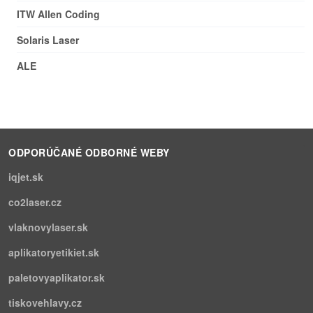
ITW Allen Coding
Solaris Laser
ALE
ODPORÚČANÉ ODBORNÉ WEBY
iqjet.sk
co2laser.cz
vlaknovylaser.sk
aplikatoryetikiet.sk
paletovyaplikator.sk
tiskovehlavy.cz