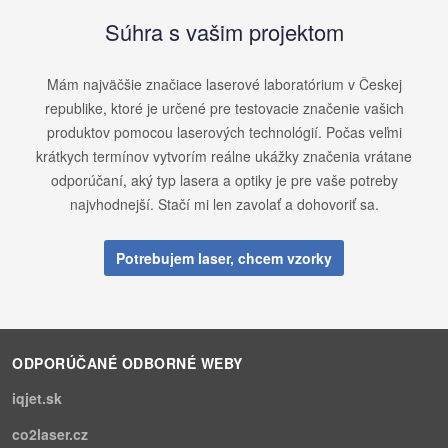
Súhra s vašim projektom
Mám najväčšie značiace laserové laboratórium v ​​Českej
republike, ktoré je určené pre testovacie značenie vašich
produktov pomocou laserových technológií. Počas veľmi
krátkych termínov vytvorím reálne ukážky značenia vrátane
odporúčaní, aký typ lasera a optiky je pre vaše potreby
najvhodnejší. Stačí mi len zavolať a dohovoriť sa.
Potrebujem laser, chcem vzorky
ODPORÚČANÉ ODBORNÉ WEBY
iqjet.sk
co2laser.cz