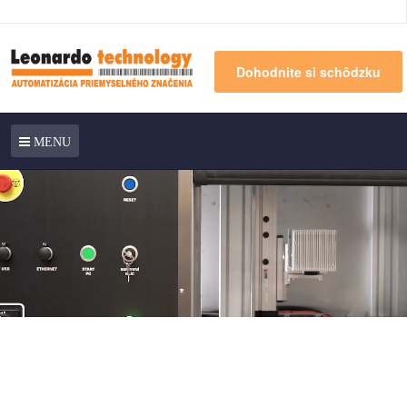
Dohodnite si schôdzku
MENU