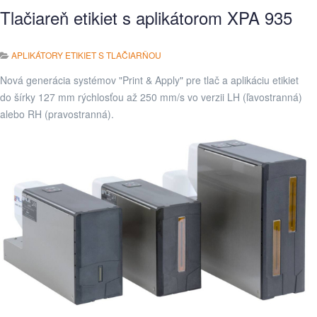
Tlačiareň etikiet s aplikátorom XPA 935
APLIKÁTORY ETIKIET S TLAČIARŇOU
Nová generácia systémov "Print & Apply" pre tlač a aplikáciu etikiet
do šírky 127 mm rýchlosťou až 250 mm/s vo verzii LH (ľavostranná)
alebo RH (pravostranná).