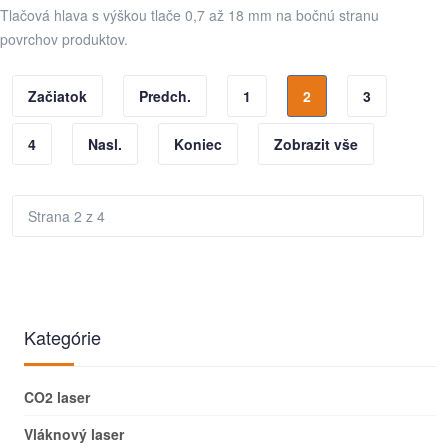
Tlačová hlava s výškou tlače 0,7 až 18 mm na bočnú stranu
povrchov produktov.
Začiatok
Predch.
1
2
3
4
Nasl.
Koniec
Zobrazit vše
Strana 2 z 4
Kategórie
CO2 laser
Vláknový laser