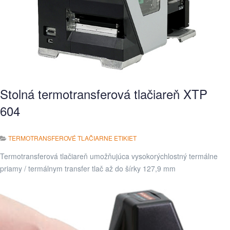
Stolná termotransferová tlačiareň XTP
604
TERMOTRANSFEROVÉ TLAČIARNE ETIKIET
Termotransferová tlačiareň umožňujúca vysokorýchlostný termálne
priamy / termálnym transfer tlač až do šírky 127,9 mm