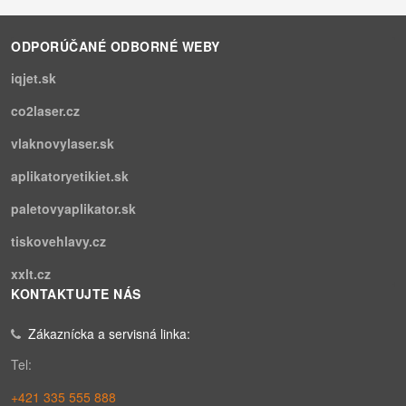
ODPORÚČANÉ ODBORNÉ WEBY
iqjet.sk
co2laser.cz
vlaknovylaser.sk
aplikatoryetikiet.sk
paletovyaplikator.sk
tiskovehlavy.cz
xxlt.cz
KONTAKTUJTE NÁS
Zákaznícka a servisná linka:
Tel:
+421 335 555 888