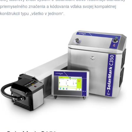
2
priemyselného značenia a kódovania vďaka svojej kompaktnej
konštrukcii typu „všetko v jednom“.