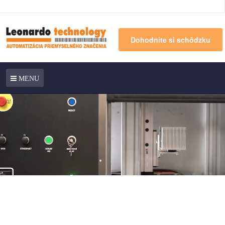
Dohodnite si schôdzku
MENU