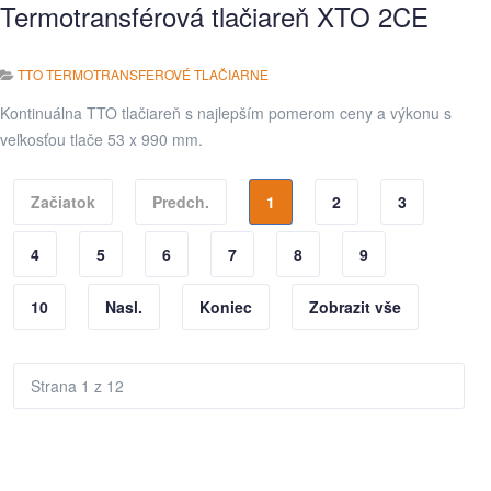
Termotransférová tlačiareň XTO 2CE
TTO TERMOTRANSFEROVÉ TLAČIARNE
Kontinuálna TTO tlačiareň s najlepším pomerom ceny a výkonu s
veľkosťou tlače 53 x 990 mm.
Začiatok
Predch.
1
2
3
4
5
6
7
8
9
10
Nasl.
Koniec
Zobrazit vše
Strana 1 z 12