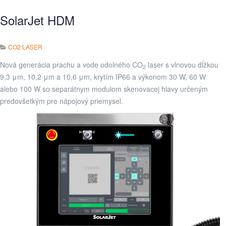
SolarJet HDM
CO2 LASER
Nová generácia prachu a vode odolného CO
laser s vlnovou dĺžkou
2
9,3 μm, 10,2 μm a 10,6 μm, krytím IP66 a výkonom 30 W, 60 W
alebo 100 W so separátnym modulom skenovacej hlavy určeným
predovšetkým pre nápojový priemysel.