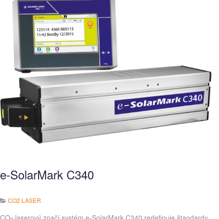
e-SolarMark C340
CO2 LASER
CO
laserový značí systém e-SolarMark C340 redefinuje štandardy