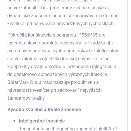
univerzálnosti – bez problémov zvláda statické aj
dynamické značenie, pričom si zachováva maximálnu
kvalitu aj pri najvyšších prevádzkových rýchlostiach.
Pokročilá konštrukcia s ochranou IP55/IP65 pre
laserovú hlavu garantuje bezchybnú prevádzku aj v
extrémnych priemyselných podmienkach. Inteligentný
softvér minimalizuje riziko ľudskej chyby, zatiaľ čo
kompaktný dizajn umožňuje jednoduchú integráciu aj
do priestorovo obmedzených výrobných liniek. e-
SolarMark C350 maximalizuje produktivitu a
návratnosť investície pri zachovaní najvyšších
štandardov kvality.
Vysoko kvalitné a trvalé značenie
Inteligentné inovácie
®
Technológia scribingového značenia Intelli’Arc