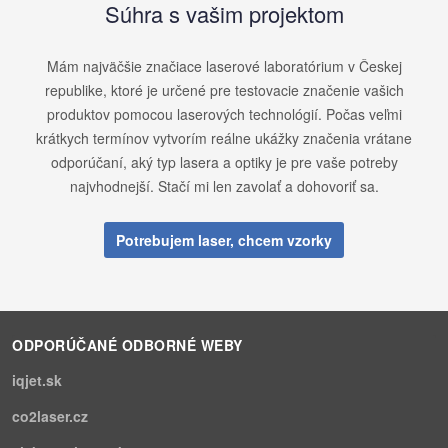
Súhra s vašim projektom
Mám najväčšie značiace laserové laboratórium v ​​Českej
republike, ktoré je určené pre testovacie značenie vašich
produktov pomocou laserových technológií. Počas veľmi
krátkych termínov vytvorím reálne ukážky značenia vrátane
odporúčaní, aký typ lasera a optiky je pre vaše potreby
najvhodnejší. Stačí mi len zavolať a dohovoriť sa.
Potrebujem laser, chcem vzorky
ODPORÚČANÉ ODBORNÉ WEBY
iqjet.sk
co2laser.cz