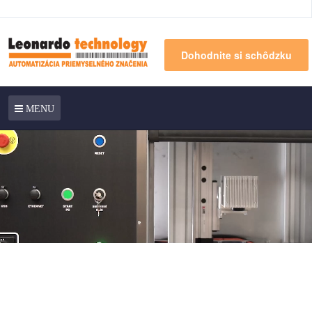
Dohodnite si schôdzku
MENU