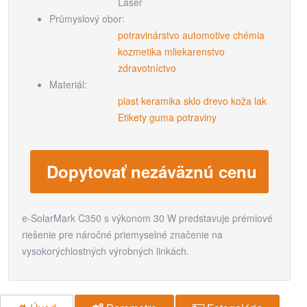
Laser
Průmyslový obor:
potravinárstvo
automotive
chémia
kozmetika
mliekarenstvo
zdravotníctvo
Materiál:
plast
keramika
sklo
drevo
koža
lak
Etikety
guma
potraviny
Dopytovať nezáväznú cenu
e-SolarMark C350 s výkonom 30 W predstavuje prémiové
riešenie pre náročné priemyselné značenie na
vysokorýchlostných výrobných linkách.