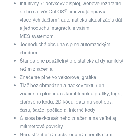
Intuitívny 7“ dotykový displej, webové rozhranie
®
alebo softvér CoLOS
umožňujú správu
viacerých tlačiarní, automatickú aktualizáciu dát
a jednoduchú integráciu s vaším
MES systémom.
Jednoduchá obsluha s plne automatickým
chodom
Štandardne použiteľný pre statický aj dynamický
režim značenia
Značenie plne vo vektorovej grafike
Tlač bez obmedzenia riadkov textu (len
značenou plochou) s kombináciou grafiky, loga,
čiarového kódu, 2D kódu, dátumu spotreby,
času, šarže, počítadla, interné kódy
Čistota bezkontaktného značenia na veľké aj
milimetrové povrchy
Neodstrániteľný nápis, odolný chemikáliám,