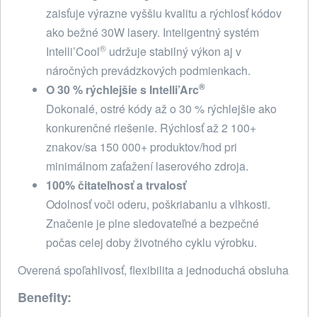
zaisťuje výrazne vyššiu kvalitu a rýchlosť kódov
ako bežné 30W lasery. Inteligentný systém
®
Intelli’Cool
udržuje stabilný výkon aj v
náročných prevádzkových podmienkach.
®
O 30 % rýchlejšie s Intelli’Arc
Dokonalé, ostré kódy až o 30 % rýchlejšie ako
konkurenčné riešenie. Rýchlosť až 2 100+
znakov/sa 150 000+ produktov/hod pri
minimálnom zaťažení laserového zdroja.
100% čitateľnosť a trvalosť
Odolnosť voči oderu, poškriabaniu a vlhkosti.
Značenie je plne sledovateľné a bezpečné
počas celej doby životného cyklu výrobku.
Overená spoľahlivosť, flexibilita a jednoduchá obsluha
Benefity: