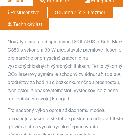
Úvod
Parametre
Fotogaléria
Príslušenstvo
Cena /
3D rozmer
Technický list
Nový typ lasera od spoločnosti SOLARIS e-SolarMark
C350 s výkonom 30 W predstavuje prémiové riešenie
pre náročné priemyselné značenie na
vysokorýchlostných výrobných linkách. Tento výkonný
CO2 laserový systém je schopný zvládnuť až 150 000
produktov za hodinu s bezkonkurenčnou presnosťou,
rýchlosťou a opakovateľnosťou výsledkov, čo z neho
robí špičku vo svojej kategórii.
Trojnásobný výkon oproti základnému modelu
umožňuje značenie širšieho spektra materiálov, hlbšie
gravírovanie a vyššiu rýchlosť spracovania
náročnejších aplikácií. Systém exceluje v