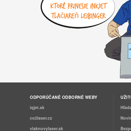
ODPORÚČANÉ ODBORNÉ WEBY
UŽI
iqjet.sk
Hľad
co2laser.cz
Novi
vlaknovylaser.sk
Bezp