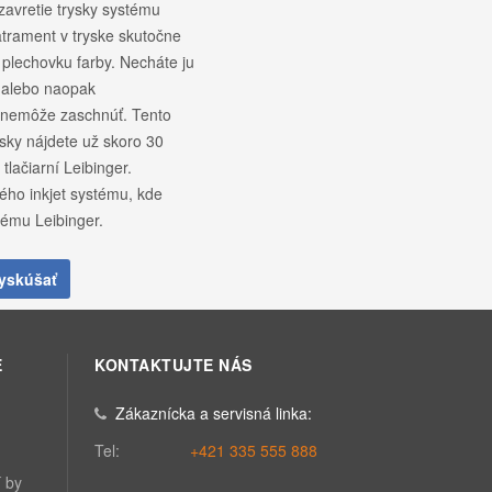
zavretie trysky systému
atrament v tryske skutočne
plechovku farby. Necháte ju
 alebo naopak
 nemôže zaschnúť. Tento
ysky nájdete už skoro 30
tlačiarní Leibinger.
ého inkjet systému, kde
tému Leibinger.
vyskúšať
E
KONTAKTUJTE NÁS
Zákaznícka a servisná linka:
Tel:
+421 335 555 888
í by