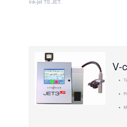
ink-jet TS JET.
V-
T
P
Ma