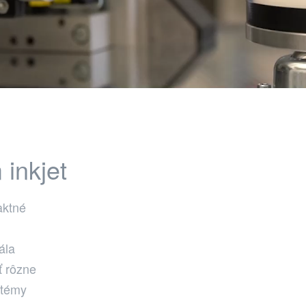
inkjet
aktné
ála
ť rôzne
stémy