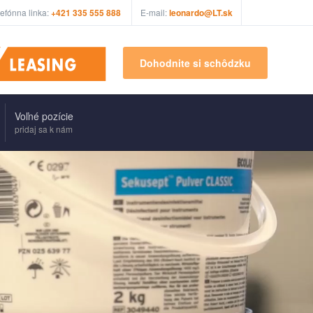
lefónna linka:
+421 335 555 888
E-mail:
leonardo@LT.sk
Dohodnite si schôdzku
Voľné pozície
pridaj sa k nám