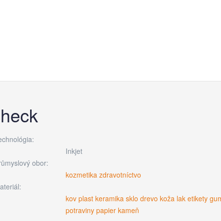
check
echnológia:
Inkjet
růmyslový obor:
kozmetika
zdravotníctvo
teriál:
kov
plast
keramika
sklo
drevo
koža
lak
etikety
gu
potraviny
papier
kameň