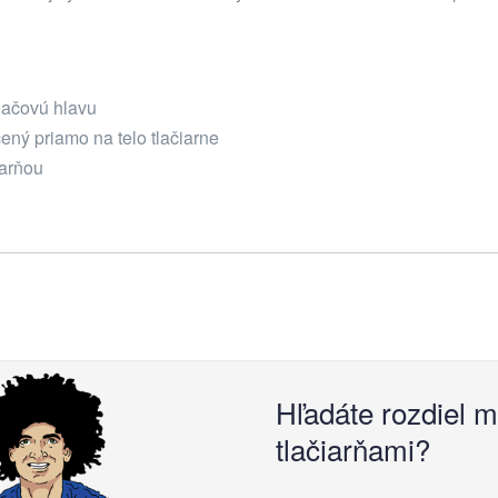
lačovú hlavu
ený priamo na telo tlačiarne
iarňou
Hľadáte rozdiel m
tlačiarňami?