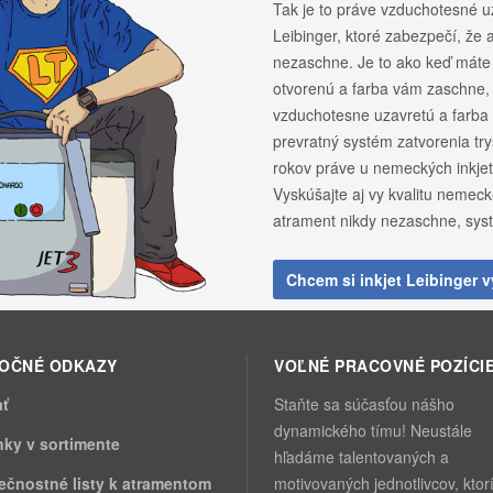
Tak je to práve vzduchotesné u
Leibinger, ktoré zabezpečí, že 
nezaschne. Je to ako keď máte 
otvorenú a farba vám zaschne,
vzduchotesne uzavretú a farba
prevratný systém zatvorenia tr
rokov práve u nemeckých inkjet 
Vyskúšajte aj vy kvalitu nemeck
atrament nikdy nezaschne, sys
Chcem si inkjet Leibinger 
TOČNÉ ODKAZY
VOĽNÉ PRACOVNÉ POZÍCI
ať
Staňte sa súčasťou nášho
dynamického tímu! Neustále
nky v sortimente
hľadáme talentovaných a
ečnostné listy k atramentom
motivovaných jednotlivcov, ktor