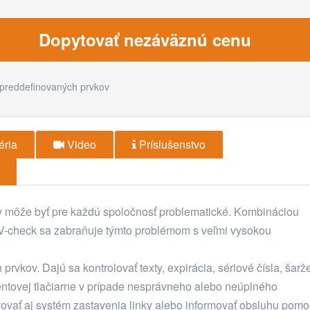
Dopytovať nezáväznú cenu
 preddefinovaných prvkov
éria
Video
Príslušenstvo
 môže byť pre každú spoločnosť problematické. Kombináciou
V-check sa zabraňuje týmto problémom s veľmi vysokou
rvkov. Dajú sa kontrolovať texty, expirácia, sériové čísla, šarž
entovej tlačiarne v prípade nesprávneho alebo neúplného
vovať aj systém zastavenia linky alebo informovať obsluhu pom