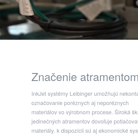
Značenie atramentom 
InkJet systémy Leibinger umožňujú nekont
označovanie poréznych aj neporéznych
materiálov vo výrobnom procese. Široká šk
jedinečných atramentov dovoľuje potlačova
materiály. k dispozícii sú aj ekonomické sy