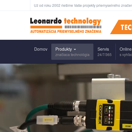
Už od roku 2002 riešime Vaše projekty priemyselného značen
Domov
Produkty
Servis
Online
značiaca technológia
24/7/365
s vyhľ