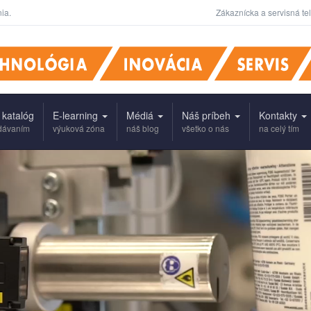
ia.
Zákaznícka a servisná te
 katalóg
E-learning
Médiá
Náš príbeh
Kontakty
adávaním
výuková zóna
náš blog
všetko o nás
na celý tím